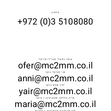
WOMEN
טלפון
+972 (0)3 5108080
VELOPM
CURVES
עופר רפאלי מנכ״ל ומייסד
MEN
ofer@mc2mm.co.il
אני פורטל בוקר
anni@mc2mm.co.il
יאיר שחם בוקר
yair@mc2mm.co.il
מריה גולדמן סקאוטינג / בוקר
maria@mc2mm.co.il
לנה פרולובה סקאוטינג / אמנות